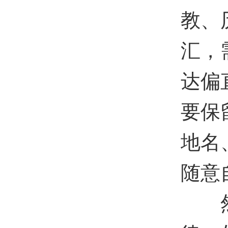
教、
汇，
达偏
要保
地名
随意
然后