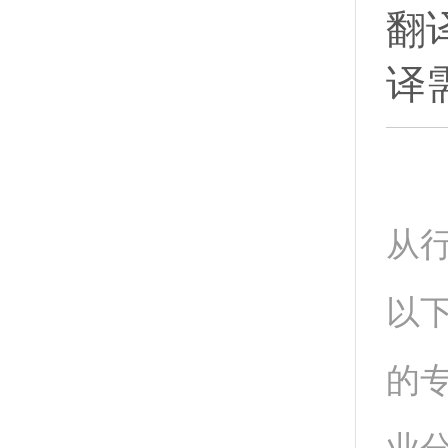
翻
译
哈
从
以
的