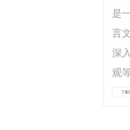
是
言
深
观等
了解