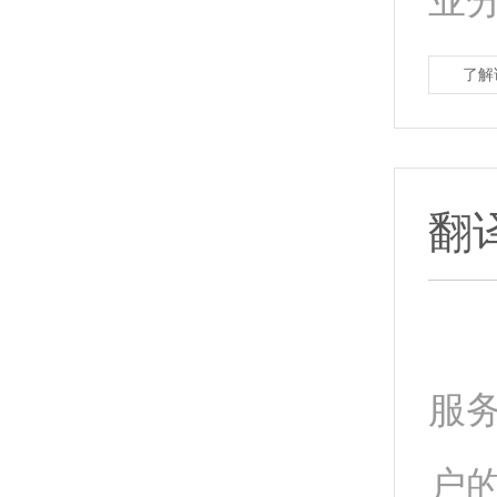
业分
了解
翻
哈
服
户