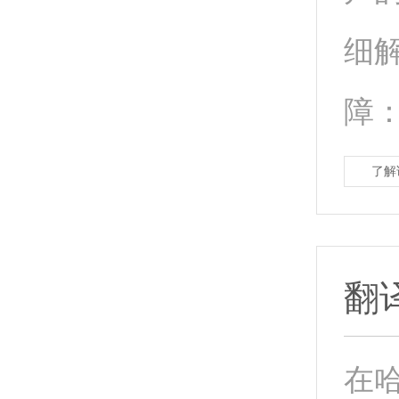
细
障
了解
翻
在